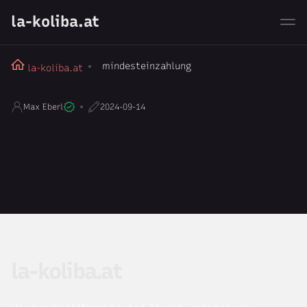
la-koliba.at
mindesteinzahlung
la-koliba.at
Max Eberl
2024-09-14
la-koliba.at